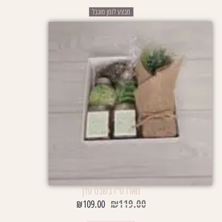
מבצע לזמן מוגבל
מארז ט"ו בשבט עדן
₪
119.00
₪
109.00