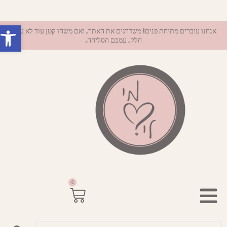
פתח סרגל 
אנחנו עוברים מתיחת פנים! משדרגים את האתר, ואם משהו קטן עוד לא עובד
חלק, עמכם הסליחה.
0