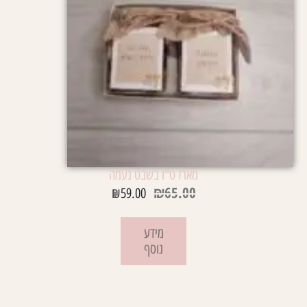
מארז ט"ו בשבט נעמה
₪
65.00
₪
59.00
מידע
נוסף