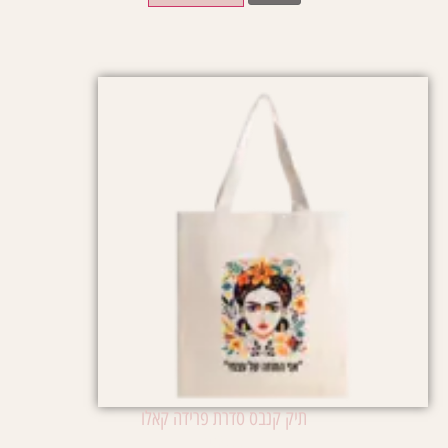
תיק קנבס סדרת פרידה קאלו
₪
65.00