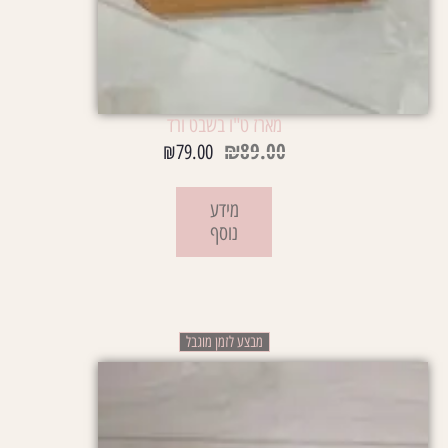
מארז ט"ו בשבט ורד
₪
89.00
₪
79.00
מידע
נוסף
מבצע לזמן מוגבל