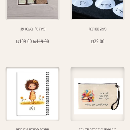
כיפה ממותגת
מארז ט"ו בשבט עדן
₪
109.00
₪
119.00
₪
29.00
תיק איפור קנבס דגם ילד אחד
מחברת ספירלה דגם טליה