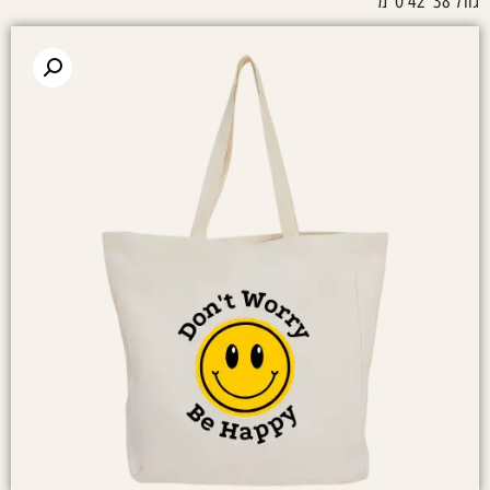
גודל 38*42 ס"מ