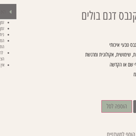
ואם
נבס דגם בולים
זמן יצו
/
קולקציות
/
כמו שאת
/ תיק קנבס דגם בולים
זמן
נית
המח
בס טבעי איכותי
התא
להד
, שימושית, אקולוגית ומרגשת
הצע
ף שם או הקדשה
אין
הוספה לסל
הוסף למועדפים