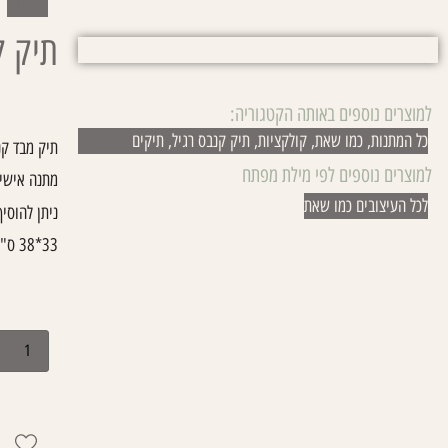
simple
תיק ק
עמוד הבית
למוצרים נוספים באותה הקטגוריה:
כל המתנות
,
כמו שאת
,
קולקציות
,
תיק קנבס רגיל
,
תיקים
תיק מבד קנ
למוצרים נוספים לפי מילת מפתח
מתנה אישית
לכל העיצובים כמו שאת
ניתן להוסי
33*38 ס"מ
₪
65.00