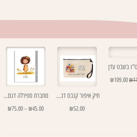
ט"ו בשבט עדן
₪
109.00
₪
1
תיק איפור קנבס דגם ילד אחד
מחברת ספירלה דגם טליה
₪
75.00
–
₪
45.00
₪
52.00