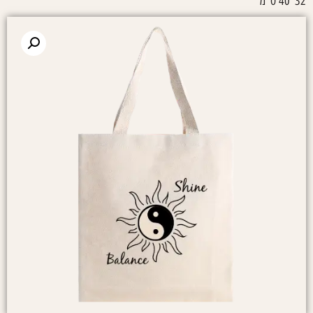
32*40 ס"מ