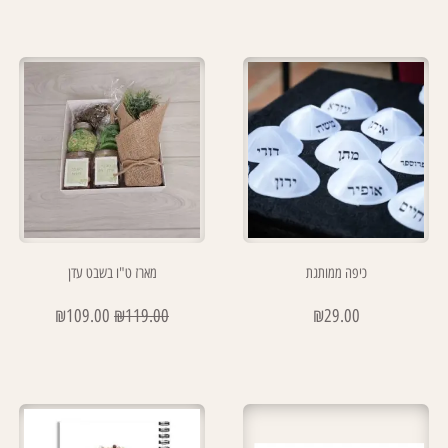
כיפה ממותגת
מארז ט"ו בשבט עדן
₪
109.00
₪
119.00
₪
29.00