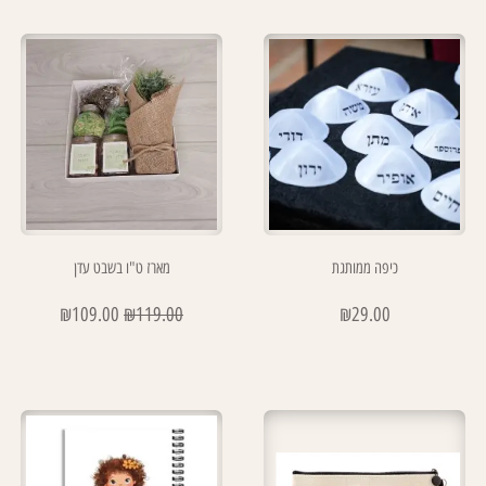
כיפה ממותגת
מארז ט"ו בשבט עדן
₪
109.00
₪
119.00
₪
29.00