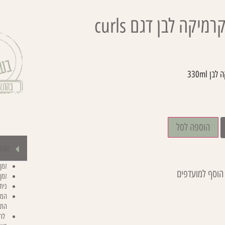
מיקה לבן דגם curls
/
קולקציות
/
תלתלים
/ ספל קרמיקה לבן דגם curls
ן 330ml
הוספה לסל
ואם
זמן יצו
הוסף למועדפים
זמן
נית
המח
התא
להד