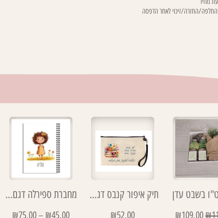
ת מחיר
 החלפה/החזרה/זיכוי לאחר הדפסה
ט"ו בשבט עדן
תיק איפור קנבס דגם ילד אחד
מחברת ספירלה דגם טליה
₪
75.00
–
₪
45.00
₪
52.00
₪
109.00
₪
1