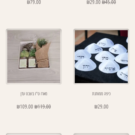
₪
79.00
₪
29.00
₪
45.00
כיפה ממותגת
מארז ט"ו בשבט עדן
₪
109.00
₪
119.00
₪
29.00