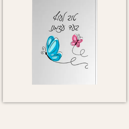
₪
62.00