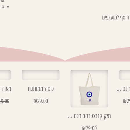
הצע
אין
הוסף למועדפים
תיק דמוי קנבס דגם כמו שאת חמניה
כיפה ממותגת
מארז 
19.00
₪
29.00
₪
2
תיק קנבס רחב דגם עין
₪
79.00