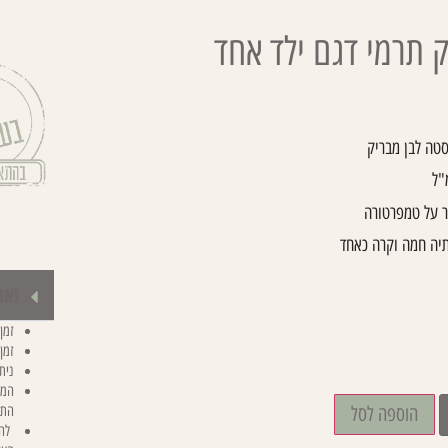
 תרמי דגם ילד אחד
/
קולקציות
/
צוות חינוכי
/ בקבוק תרמי דגם ילד אחד
סטה לבן מבריק
ר על טמפרטורה
יה חמה וקרה כאחד
ואם
זמן יצו
זמן
נית
המח
התא
הוספה לסל
להד