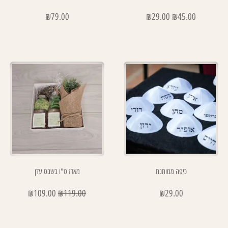
₪
79.00
₪
29.00
₪
45.00
כיפה ממותגת
מארז ט"ו בשבט עדן
₪
109.00
₪
119.00
₪
29.00