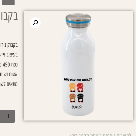
simple
בקבוק 
עמוד הבית
בקבוק נירו
בעיצוב אי
נפח 450 מ"ל
אטום ושומ
מתאים לשת
₪
85.00
למוצרים נוספים באותה הקטגוריה: