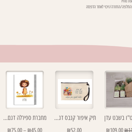
ת מחיר
 החלפה/החזרה/זיכוי לאחר הדפסה
ט"ו בשבט עדן
תיק איפור קנבס דגם ילד אחד
מחברת ספירלה דגם טליה
₪
75.00
–
₪
45.00
₪
52.00
₪
109.00
₪
1