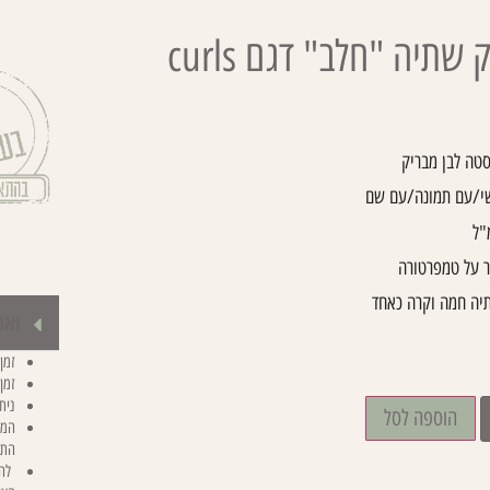
שתיה "חלב" דגם curls
/
קולקציות
/
תלתלים
/ בקבוק שתיה "חלב" דגם curls
סטה לבן מבריק
שי/עם תמונה/עם שם
ר על טמפרטורה
יה חמה וקרה כאחד
ואם
זמן יצו
זמן
נית
הוספה לסל
המח
התא
להד