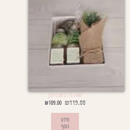
מארז ט"ו בשבט עדן
₪
119.00
₪
109.00
מידע
נוסף