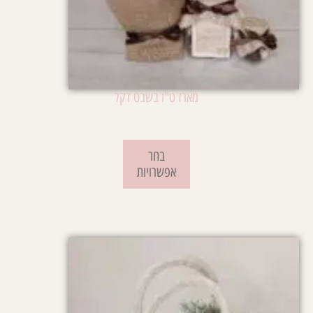
מארז ט"ו בשבט דקל
₪
85.00
–
₪
75.00
בחר
אפשרויות