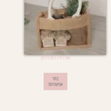
מארז ט"ו בשבט ניצן
₪
99.00
–
₪
89.00
בחר
אפשרויות