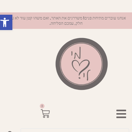
פתח סרגל 
אנחנו עוברים מתיחת פנים! משדרגים את האתר, ואם משהו קטן עוד לא עובד
חלק, עמכם הסליחה.
0