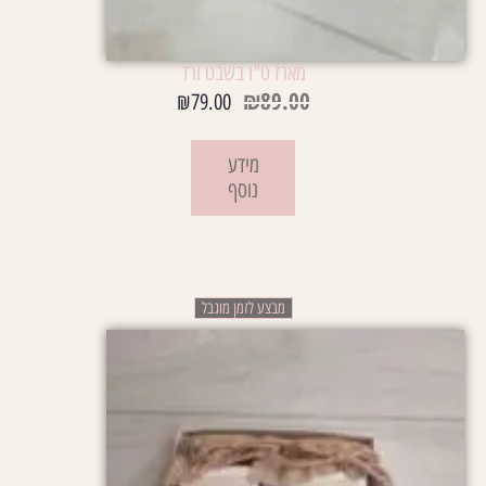
מארז ט"ו בשבט ורד
₪
89.00
₪
79.00
מידע
נוסף
מבצע לזמן מוגבל